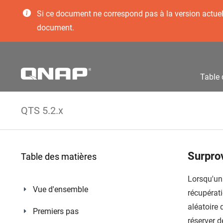
Si ce document ne correspond pas à la version actuelle
document.
Table 
QTS 5.2.x
Surpro
Table des matières
Lorsqu'un
Vue d'ensemble
récupérati
aléatoire 
Premiers pas
réserver d