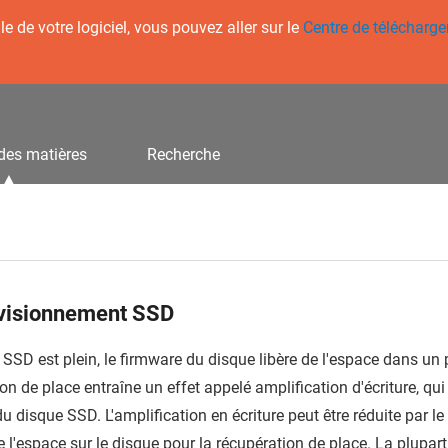
 de votre logiciel, vous pouvez aller sur le
Centre de télécharg
des matières
Recherche
visionnement SSD
 SSD est plein, le firmware du disque libère de l'espace dans un
on de place entraîne un effet appelé amplification d'écriture, qui 
du disque SSD. L'amplification en écriture peut être réduite par 
e l'espace sur le disque pour la récupération de place. La plup