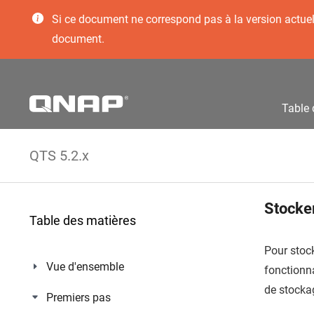
Si ce document ne correspond pas à la version actuelle
document.
Table 
QTS 5.2.x
Stocke
Table des matières
Pour stoc
Vue d'ensemble
fonctionna
de stocka
Premiers pas