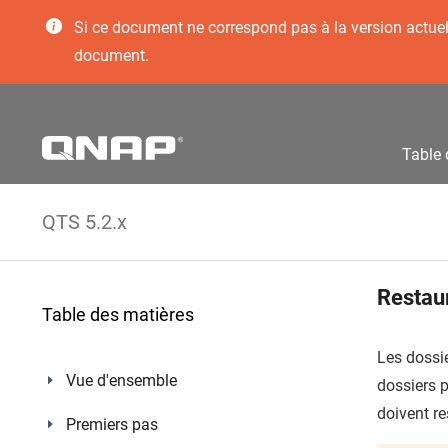
Si ce document ne correspond pas à la version actuelle
document.
Table 
QTS 5.2.x
Restaur
Table des matières
Les dossi
Vue d'ensemble
dossiers p
doivent r
Premiers pas