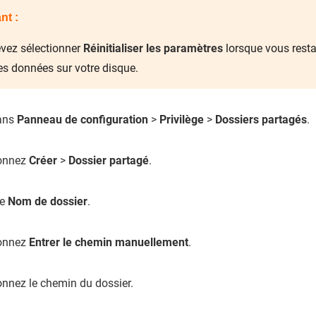
nt :
vez sélectionner
Réinitialiser les paramètres
lorsque vous restau
es données sur votre disque.
dans
Panneau de configuration
>
Privilège
>
Dossiers partagés
.
ionnez
Créer
>
Dossier partagé
.
le
Nom de dossier
.
ionnez
Entrer le chemin manuellement
.
onnez le chemin du dossier.