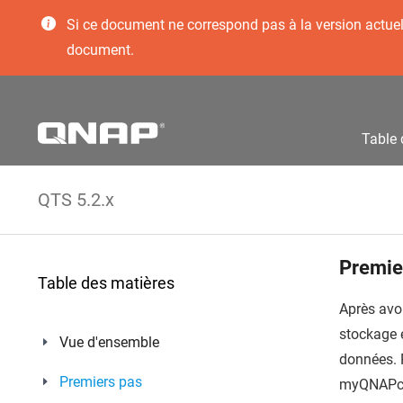
Si ce document ne correspond pas à la version actuelle
document.
Table 
QTS 5.2.x
Premie
Table des matières
Après avoi
stockage e
Vue d'ensemble
données. P
Premiers pas
myQNAPc