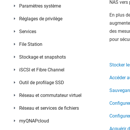
NAS vers p
Paramètres système
En plus de
Réglages de privilège
augmenter 
des mesure
Services
pour sécur
File Station
Stockage et snapshots
Stocker l
iSCSI et Fibre Channel
Accéder 
Outil de profilage SSD
Sauvegard
Réseau et commutateur virtuel
Configurer
Réseau et services de fichiers
Configurer
myQNAPcloud
Acquérir d