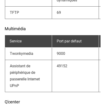
dynamiques
TFTP
69
Multimédia
Service
Port par défaut
Twonkymedia
9000
Assistant de
49152
périphérique de
passerelle Internet
UPnP
Q'center