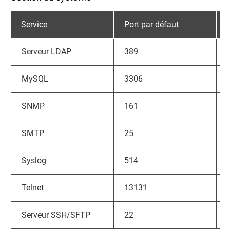
Service
Port par défaut
Serveur LDAP
389
MySQL
3306
SNMP
161
SMTP
25
Syslog
514
Telnet
13131
Serveur SSH/SFTP
22