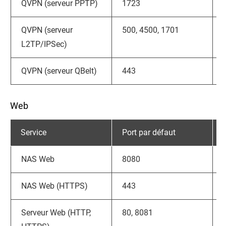
QVPN (serveur PPTP)
1723
QVPN (serveur
500, 4500, 1701
L2TP/IPSec)
QVPN (serveur QBelt)
443
Web
Service
Port par défaut
NAS Web
8080
NAS Web (HTTPS)
443
Serveur Web (HTTP,
80, 8081