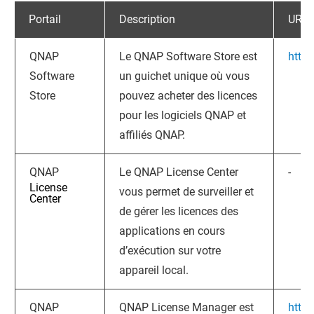
Portail
Description
URL
QNAP
Le
QNAP
Software Store est
http
Software
un guichet unique où vous
Store
pouvez acheter des licences
pour les logiciels
QNAP
et
affiliés
QNAP
.
QNAP
Le
QNAP
License Center
-
License
vous permet de surveiller et
Center
de gérer les licences des
applications en cours
d’exécution sur votre
appareil local.
QNAP
QNAP
License Manager est
https