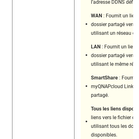
l’adresse DDNS défin
WAN
: Fournit un lien 
dossier partagé vers d
utilisant un réseau dif
LAN
: Fournit un lien v
dossier partagé vers d
utilisant le même rése
SmartShare
: Fournit
myQNAPcloud Link vers
partagé.
Tous les liens disponi
liens vers le fichier o
utilisant tous les dom
disponibles.