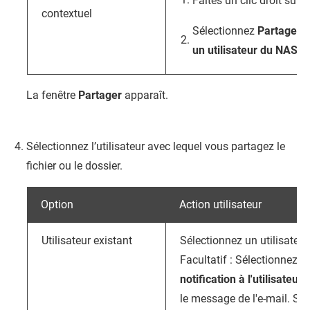
Faites un clic droit sur le
contextuel
Sélectionnez
Partager
,
un utilisateur du NAS
.
La fenêtre
Partager
apparaît.
Sélectionnez l’utilisateur avec lequel vous partagez le
fichier ou le dossier.
Option
Action utilisateur
Utilisateur existant
Sélectionnez un utilisateur 
Facultatif : Sélectionnez
E
notification à l'utilisateur
,
le message de l'e-mail. Seul