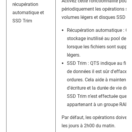
Activez cette fonctionnalité pour 
récupération
périodiquement les opérations sui
automatique et
volumes légers et disques SSD :
SSD Trim
Récupération automatique :
QT
stockage inutilisé au pool de s
lorsque les fichiers sont supp
légers.
SSD Trim :
QTS
indique au fir
de données il est sûr d'effacer l
ordures. Cela aide à maintenir
d'écriture et la durée de vie du
SSD Trim n’est effectuée que s
appartenant à un groupe RAID 0
Par défaut, les opérations doivent
les jours à 2h00 du matin.