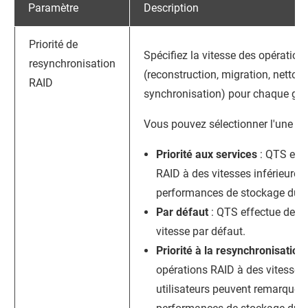
Paramètre
Description
Priorité de
Spécifiez la vitesse des opération
resynchronisation
(reconstruction, migration, nettoy
RAID
synchronisation) pour chaque gro
Vous pouvez sélectionner l'une des
Priorité aux services
:
QTS
effe
RAID à des vitesses inférieures 
performances de stockage du 
Par défaut
:
QTS
effectue des o
vitesse par défaut.
Priorité à la resynchronisation
opérations RAID à des vitesses 
utilisateurs peuvent remarquer