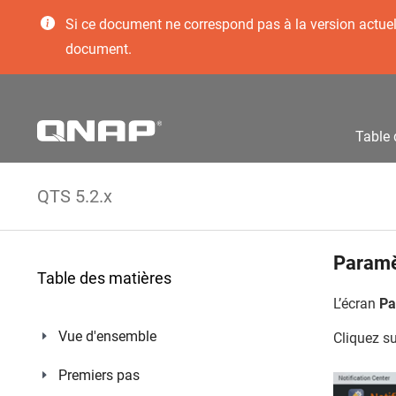
Si ce document ne correspond pas à la version actuelle
document.
Table 
QTS 5.2.x
Paramè
Table des matières
L’écran
Pa
Vue d'ensemble
Cliquez s
Premiers pas