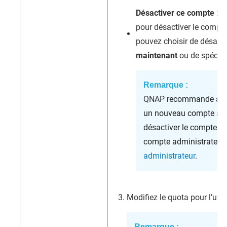
Désactiver ce compte
: S
pour désactiver le compte 
pouvez choisir de désacti
maintenant
ou de spécifi
Remarque :
QNAP
recommande aux u
un nouveau compte admi
désactiver le compte « 
compte administrateur,
administrateur
.
Modifiez le quota pour l’utili
Remarque :