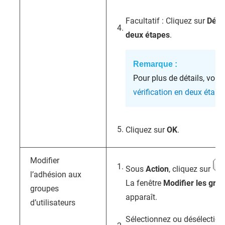
Facultatif : Cliquez sur
Désac
deux étapes
.
Remarque :
Pour plus de détails, voir
D
vérification en deux étape
Cliquez sur
OK
.
Modifier
Sous
Action
, cliquez sur
l’adhésion aux
La fenêtre
Modifier les grou
groupes
apparaît.
d’utilisateurs
Sélectionnez ou désélection