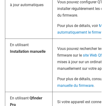
Vous pouvez configurer
QTS
à jour automatiques
installer régulièrement les de
du firmware.
Pour plus de détails, voir
Mett
automatiquement le firmwar
En utilisant
Vous pouvez rechercher les m
Installation manuelle
firmware sur le
site Web QNA
mises à jour sur un ordinateur 
manuellement sur votre appar
Pour plus de détails, consult
manuelle du firmware
.
En utilisant
Qfinder
Si votre appareil est connecté
Pro