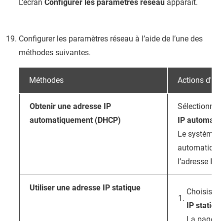
L’écran
Configurer les paramètres réseau
apparaît.
Configurer les paramètres réseau à l’aide de l’une des
méthodes suivantes.
Méthodes
Actions d'uti
Obtenir une adresse IP
Sélectionne
automatiquement (DHCP)
IP automat
Le système d
automatique
l’adresse IP.
Utiliser une adresse IP statique
Choisiss
IP statiqu
La page d