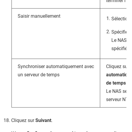
terminer l'ini
Saisir manuellement
Sélectio
Spécifiez 
Le NAS uti
spécifiées
Synchroniser automatiquement avec
Cliquez sur
un serveur de temps
automatique
de temps In
Le NAS se s
serveur NTP.
Cliquez sur
Suivant
.