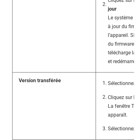
Cliquez sur
Re
jour
Le système rec
à jour du firm
l’appareil. Si 
du firmware es
télécharge la 
et redémarre l
Version transférée
Sélectionnez
V
Cliquez sur
Pa
La fenêtre Tran
apparaît.
Sélectionnez u