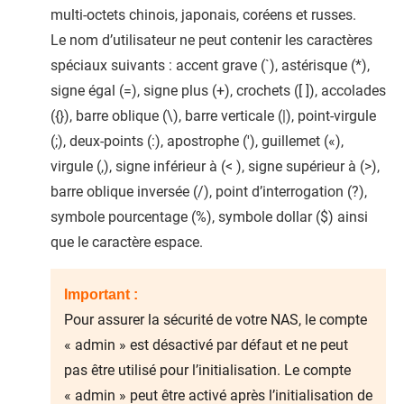
multi-octets chinois, japonais, coréens et russes.
Le nom d’utilisateur ne peut contenir les caractères
spéciaux suivants : accent grave (`), astérisque (*),
signe égal (=), signe plus (+), crochets ([ ]), accolades
({}), barre oblique (\), barre verticale (|), point-virgule
(;), deux-points (:), apostrophe ('), guillemet («),
virgule (,), signe inférieur à (< ), signe supérieur à (>),
barre oblique inversée (/), point d’interrogation (?),
symbole pourcentage (%), symbole dollar ($) ainsi
que le caractère espace.
Important :
Pour assurer la sécurité de votre NAS, le compte
« admin » est désactivé par défaut et ne peut
pas être utilisé pour l’initialisation. Le compte
« admin » peut être activé après l’initialisation de