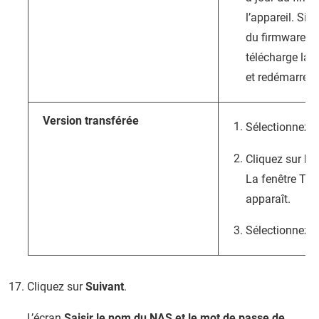
l’appareil. Si 
du firmware es
télécharge la 
et redémarre l
Version transférée
Sélectionnez
V
Cliquez sur
Pa
La fenêtre Tran
apparaît.
Sélectionnez u
Cliquez sur
Suivant
.
L’écran
Saisir le nom du NAS et le mot de passe de