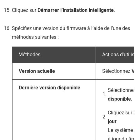
Cliquez sur
Démarrer l’installation intelligente
.
Spécifiez une version du firmware à l’aide de l’une des
méthodes suivantes :
Méthodes
Actions d'utilisat
Version actuelle
Sélectionnez
Ver
Dernière version disponible
Sélectionnez
D
disponible
.
Cliquez sur
Re
jour
Le système rec
à jour du firm