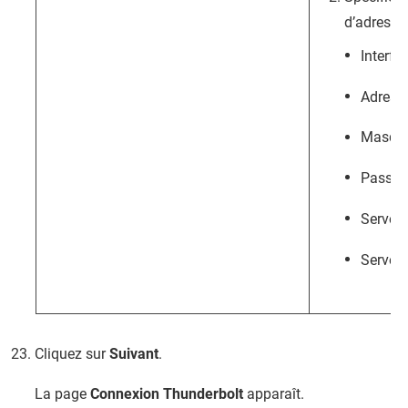
d’adresse 
Interfa
Adresse
Masque
Passere
Serveur
Serveu
Cliquez sur
Suivant
.
La page
Connexion Thunderbolt
apparaît.