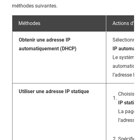
méthodes suivantes.
Méthodes
Actions d'uti
Obtenir une adresse IP
Sélectionne
automatiquement (DHCP)
IP automat
Le système d
automatique
l’adresse IP.
Utiliser une adresse IP statique
Choisiss
IP statiqu
La page d
l’adresse 
Spécifiez 