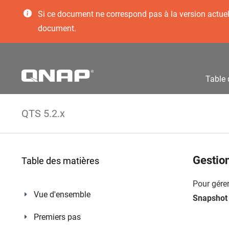
Si ce document ne correspond pas à la version actuelle
document.
Table 
QTS 5.2.x
Gestion
Table des matières
Pour gére
Vue d'ensemble
Snapshot 
Premiers pas