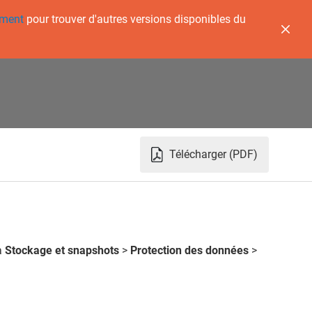
ement
pour trouver d'autres versions disponibles du
Télécharger (PDF)
à
Stockage et snapshots
>
Protection des données
>