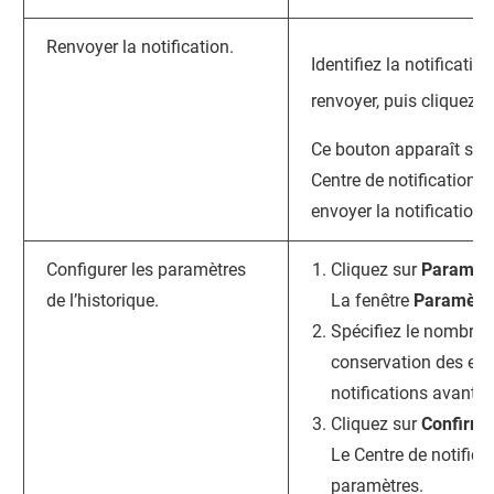
Renvoyer la notification.
Identifiez la notificati
renvoyer, puis cliquez 
Ce bouton apparaît seu
Centre de notifications
n
envoyer la notification 
Configurer les paramètres
Cliquez sur
Paramèt
de l’historique.
La fenêtre
Paramètr
Spécifiez le nombre 
conservation des enr
notifications avant d
Cliquez sur
Confirme
Le
Centre de notifica
paramètres.