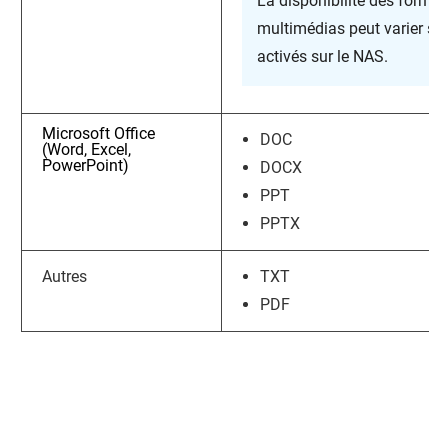
La disponibilité des format
multimédias peut varier sel
activés sur le NAS.
Microsoft Office
DOC
(Word, Excel,
PowerPoint)
DOCX
PPT
PPTX
Autres
TXT
PDF