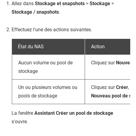
Allez dans
Stockage et snapshots
>
Stockage
>
Stockage / snapshots
.
Effectuez l'une des actions suivantes.
État du NAS
Action
Aucun volume ou pool de
Cliquez sur
Nouveau 
stockage
Un ou plusieurs volumes ou
Cliquez sur
Créer
, p
pools de stockage
Nouveau pool de st
La fenêtre
Assistant Créer un pool de stockage
s'ouvre.