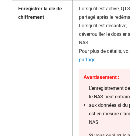
Enregistrer la clé de
Lorsqu’il est activé,
QTS
dé
chiffrement
partagé après le redémarr
Lorsqu’il est désactivé, l’a
déverrouiller le dossier ap
NAS.
Pour plus de détails, voir
D
partagé
.
Avertissement :
L’enregistrement de la
le NAS peut entraîner
aux données si du per
est en mesure d’accé
NAS.
Si vous oubliez le mo