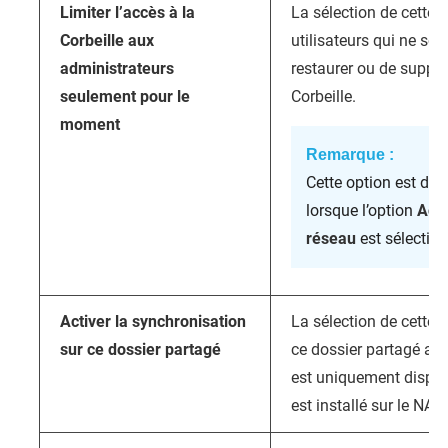
Limiter l’accès à la
La sélection de cette 
Corbeille aux
utilisateurs qui ne so
administrateurs
restaurer ou de suppri
seulement pour le
Corbeille.
moment
Remarque :
Cette option est di
lorsque l’option
Acti
réseau
est sélectio
Activer la synchronisation
La sélection de cette o
sur ce dossier partagé
ce dossier partagé av
est uniquement dispon
est installé sur le NAS.