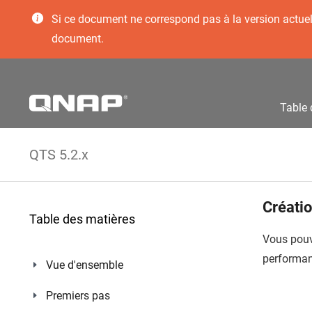
Si ce document ne correspond pas à la version actuelle
document.
Table 
QTS 5.2.x
Créati
Table des matières
Vous pouv
performan
Vue d'ensemble
Premiers pas