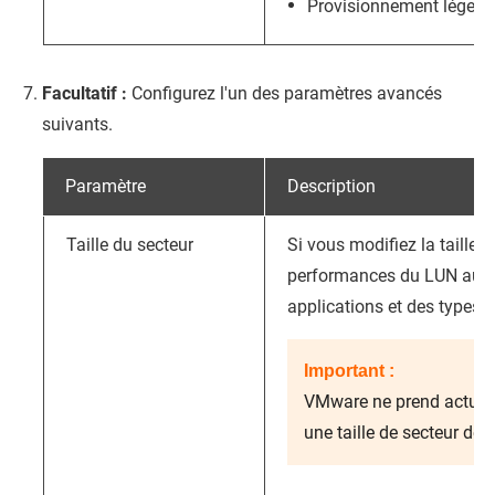
Provisionnement léger
:
Facultatif :
Configurez l'un des paramètres avancés
suivants.
Paramètre
Description
Taille du secteur
Si vous modifiez la taille d
performances du LUN aug
applications et des types 
Important :
VMware ne prend actuel
une taille de secteur de 