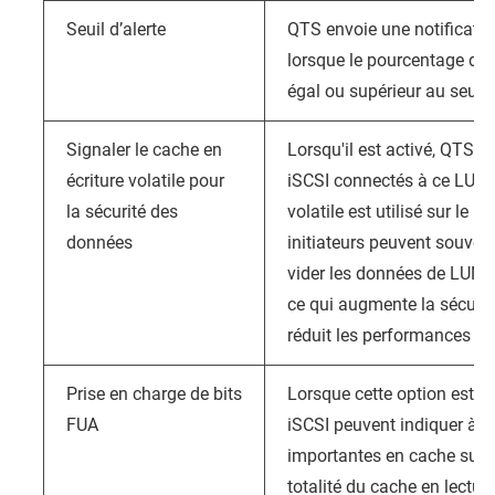
Seuil d’alerte
QTS
envoie une notificati
lorsque le pourcentage d’e
égal ou supérieur au seuil 
Signaler le cache en
Lorsqu'il est activé,
QTS
in
écriture volatile pour
iSCSI connectés à ce LUN q
la sécurité des
volatile est utilisé sur le 
données
initiateurs peuvent souve
vider les données de LUN e
ce qui augmente la sécuri
réduit les performances d
Prise en charge de bits
Lorsque cette option est act
FUA
iSCSI peuvent indiquer à
Q
importantes en cache sur le
totalité du cache en lecture