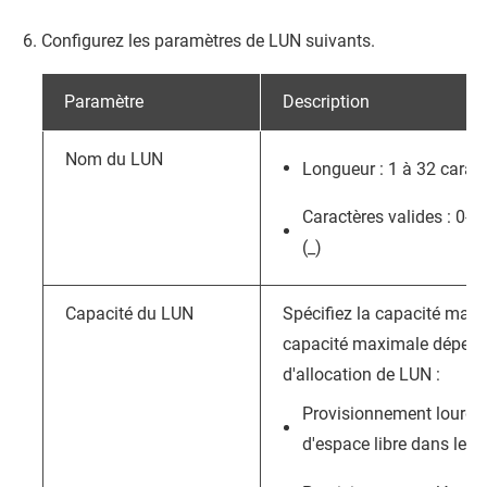
Configurez les paramètres de LUN suivants.
Paramètre
Description
Nom du LUN
Longueur : 1 à 32 carac
Caractères valides : 0-9,
(_)
Capacité du LUN
Spécifiez la capacité max
capacité maximale dépend
d'allocation de LUN :
Provisionnement lourd
:
d'espace libre dans le p