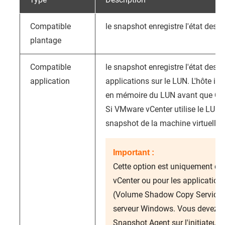
Compatible
le snapshot enregistre l'état des 
plantage
Compatible
le snapshot enregistre l'état des 
application
applications sur le LUN. L'hôte iS
en mémoire du LUN avant que
QT
Si VMware vCenter utilise le LUN,
snapshot de la machine virtuelle.
Important :
Cette option est uniquement d
vCenter ou pour les applicatio
(Volume Shadow Copy Service) 
serveur Windows. Vous devez in
Snapshot Agent sur l'initiateur 