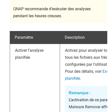
QNAP
recommande d’exécuter des analyses
pendant les heures creuses.
Paramètre
Description
Activer l’analyse
Activez pour analyser toute
planifiée
tous les fichiers aux fréqu
configurées par l’utilisateur
Pour des détails, voir
Exécu
planifiée
.
Remarque :
L’activation de ce param
Malware Remover
effect