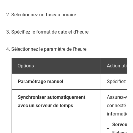
Sélectionnez un fuseau horaire.
Spécifiez le format de date et d'heure.
Sélectionnez le paramètre de l’heure.
Options
Action utilis
Paramétrage manuel
Spécifiez la 
Synchroniser automatiquement
Assurez-vou
avec un serveur de temps
connecté à I
informations
Serveur
:
Network T