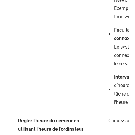
Exemples :
time.win
Facultatif
connexio
Le systèm
connexion
le serveur
Intervall
d’heures 
tâche de 
l’heure
Régler l'heure du serveur en
Cliquez sur
utilisant l'heure de l'ordinateur