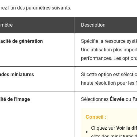
rez l’un des paramètres suivants.
amètre
Description
cacité de génération
Spécifie la ressource sys
Une utilisation plus impor
performances. Les options
ndes miniatures
Si cette option est sélec
haute résolution pour les 
ité de l'image
Sélectionnez
Élevée
ou
Fa
Conseil :
Cliquez sur
Voir la d
côte des miniatures d