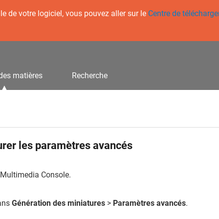
 de votre logiciel, vous pouvez aller sur le
Centre de télécharg
des matières
Recherche
urer les paramètres avancés
 Multimedia Console.
dans
Génération des miniatures
>
Paramètres avancés
.