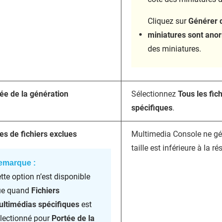
Cliquez sur
Générer d
miniatures sont ano
des miniatures.
ée de la génération
Sélectionnez
Tous les fic
spécifiques
.
les de fichiers exclues
Multimedia Console ne gén
taille est inférieure à la r
emarque :
tte option n’est disponible
ue quand
Fichiers
ltimédias spécifiques
est
lectionné pour
Portée de la