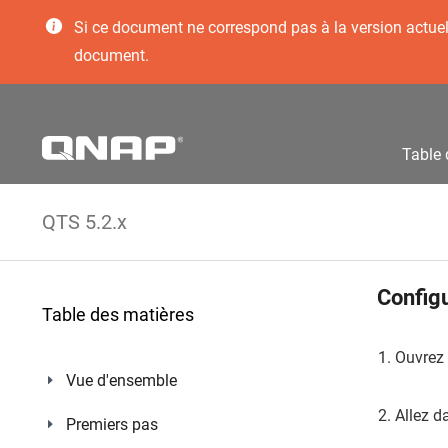
Si ce document ne correspond pas à la version actuelle
document.
Table 
QTS 5.2.x
Config
Table des matières
Ouvrez
Vue d'ensemble
Allez 
Premiers pas