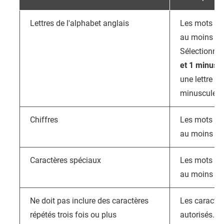
Lettres de l'alphabet anglais
Les mots de 
au moins une
Sélectionne
et 1 minusc
une lettre ca
minuscule.
Chiffres
Les mots de 
au moins un 
Caractères spéciaux
Les mots de 
au moins un 
Ne doit pas inclure des caractères
Les caractèr
répétés trois fois ou plus
autorisés. P