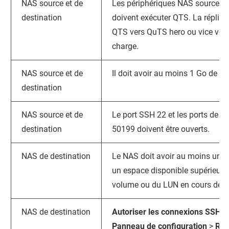
NAS source et de
Les périphériques NAS source et
destination
doivent exécuter
QTS
. La réplic
QTS
vers
QuTS hero
ou vice vers
charge.
NAS source et de
Il doit avoir au moins 1 Go de mé
destination
NAS source et de
Le port SSH 22 et les ports de 
destination
50199 doivent être ouverts.
NAS de destination
Le NAS doit avoir au moins un p
un espace disponible supérieur ou
volume ou du LUN en cours de s
NAS de destination
Autoriser les connexions SSH
do
Panneau de configuration
>
Rés