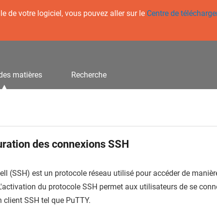
 de votre logiciel, vous pouvez aller sur le
Centre de télécharg
des matières
Recherche
uration des connexions SSH
ll (SSH) est un protocole réseau utilisé pour accéder de manièr
 L'activation du protocole SSH permet aux utilisateurs de se co
 client SSH tel que PuTTY.