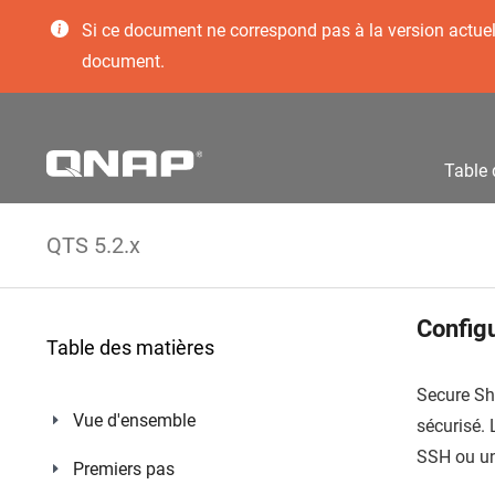
Si ce document ne correspond pas à la version actuelle
document.
Table 
QTS 5.2.x
Config
Table des matières
Secure She
Vue d'ensemble
sécurisé.
SSH ou un
Premiers pas