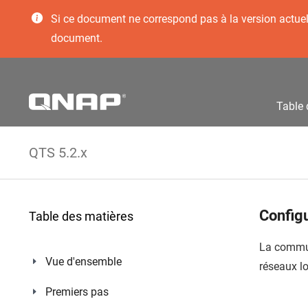
Si ce document ne correspond pas à la version actuelle
document.
Table 
QTS 5.2.x
Config
Table des matières
La commut
Vue d'ensemble
réseaux lo
Premiers pas