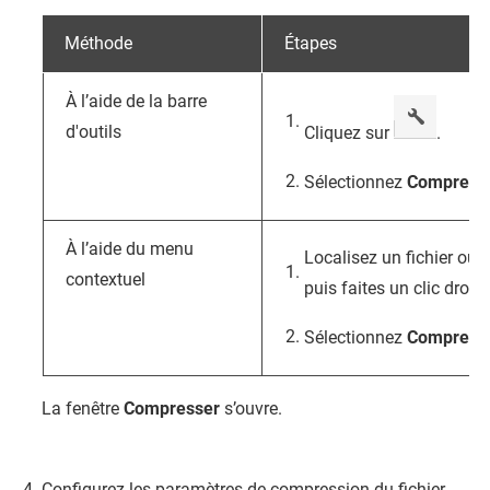
Méthode
Étapes
À l’aide de la barre
d'outils
Cliquez sur
.
Sélectionnez
Compresse
À l’aide du menu
Localisez un fichier ou u
contextuel
puis faites un clic droit.
Sélectionnez
Compresse
La fenêtre
Compresser
s’ouvre.
Configurez les paramètres de compression du fichier.