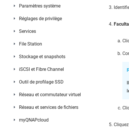
Paramètres système
Identif
Réglages de privilège
Faculta
Services
Cli
File Station
Con
Stockage et snapshots
iSCSI et Fibre Channel
Outil de profilage SSD
I
l
Réseau et commutateur virtuel
Réseau et services de fichiers
Cli
myQNAPcloud
Cliquez