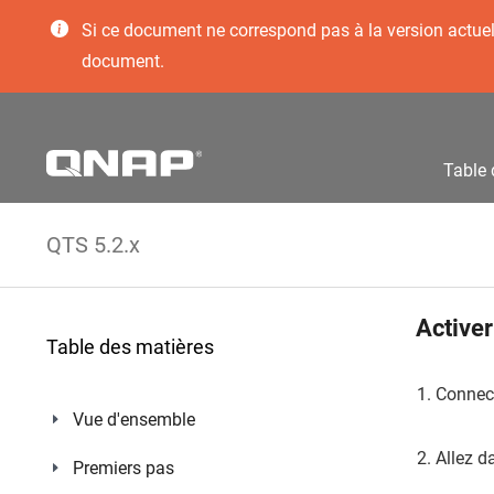
Si ce document ne correspond pas à la version actuelle
document.
Table 
QTS 5.2.x
Activer
Table des matières
Connect
Vue d'ensemble
Allez 
Premiers pas