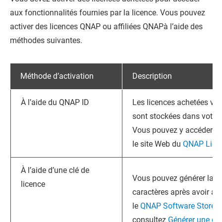
aux fonctionnalités fournies par la licence. Vous pouvez
activer des licences
QNAP
ou affiliées
QNAP
à l’aide des
méthodes suivantes.
Méthode d’activation
Description
À l’aide du
QNAP
ID
Les licences achetées via
sont stockées dans votr
Vous pouvez y accéder via
le site Web du
QNAP Lice
À l’aide d’une clé de
Vous pouvez générer la cl
licence
caractères après avoir ac
le
QNAP Software Store
. 
consultez
Générer une clé