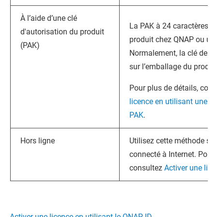
À l’aide d’une clé
La PAK à 24 caractères es
d'autorisation du produit
produit chez
QNAP
ou un 
(PAK)
Normalement, la clé de pr
sur l’emballage du produit
Pour plus de détails, con
licence en utilisant une c
PAK
.
Hors ligne
Utilisez cette méthode si l
connecté à Internet. Pour 
consultez
Activer une lice
Activer une licence en utilisant le QNAP ID