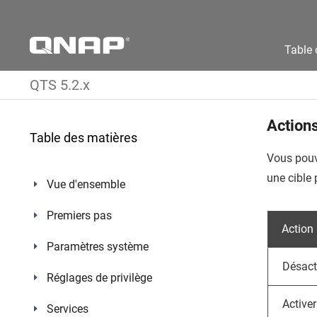
Table 
QTS 5.2.x
Actions
Table des matières
Vous pouv
une cible
Vue d'ensemble
Premiers pas
Action
Paramètres système
Désact
Réglages de privilège
Activer
Services