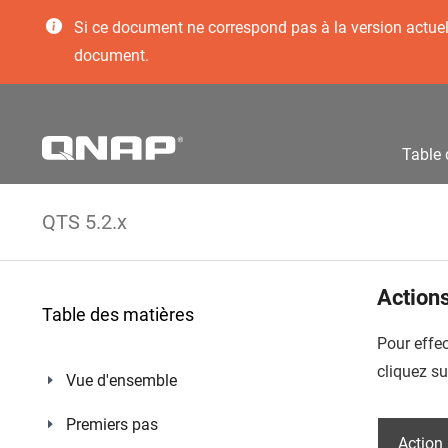
Si ce document ne correspond pas à la version actuelle
document.
Table 
QTS 5.2.x
Actions
Table des matières
Pour effec
cliquez s
Vue d'ensemble
Premiers pas
Action