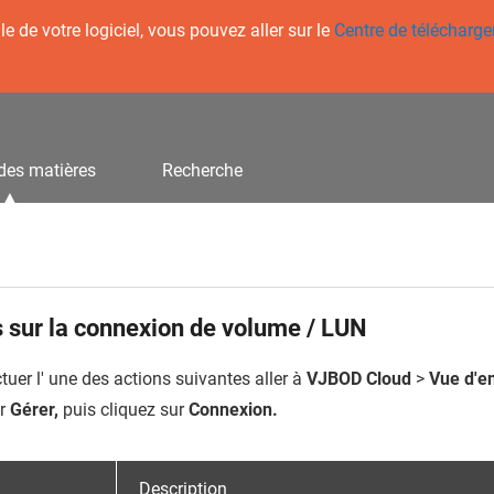
 de votre logiciel, vous pouvez aller sur le
Centre de télécharg
des matières
Recherche
 sur la connexion de volume / LUN
tuer l' une des actions suivantes aller à
VJBOD Cloud
>
Vue d'e
ur
Gérer,
puis cliquez sur
Connexion.
Description