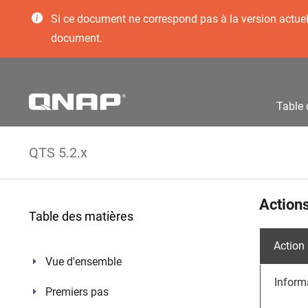
Si ce document ne correspond pas à la version actuelle
document.
Table 
QTS 5.2.x
Actions
Table des matières
Action
Vue d'ensemble
Inform
Premiers pas