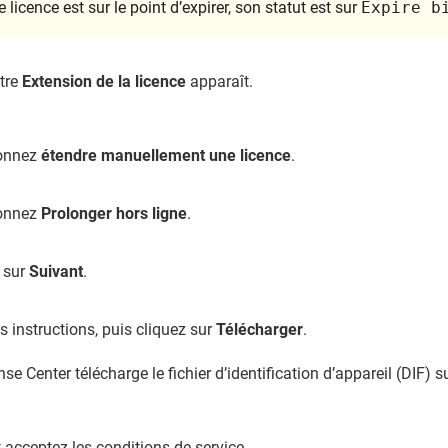
e licence est sur le point d’expirer, son statut est sur
Expire b
tre
Extension de la licence
apparaît.
ionnez
étendre manuellement une licence
.
ionnez
Prolonger hors ligne
.
 sur
Suivant
.
es instructions, puis cliquez sur
Télécharger
.
se Center télécharge le fichier d’identification d’appareil (DIF) s
t acceptez les conditions de service.