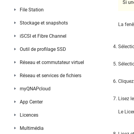
Si un
File Station
Stockage et snapshots
La fenê
iSCSI et Fibre Channel
Sélect
Outil de profilage SSD
Réseau et commutateur virtuel
Sélect
Réseau et services de fichiers
Cliquez
myQNAPcloud
Lisez l
App Center
Le Licen
Licences
Multimédia
Lisez e