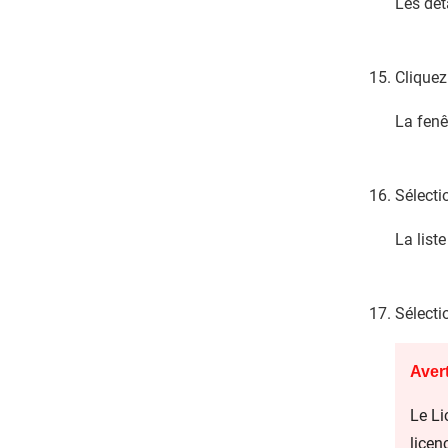
Les dét
Cliquez
La fenê
Sélect
La list
Sélecti
Aver
Le Li
licen