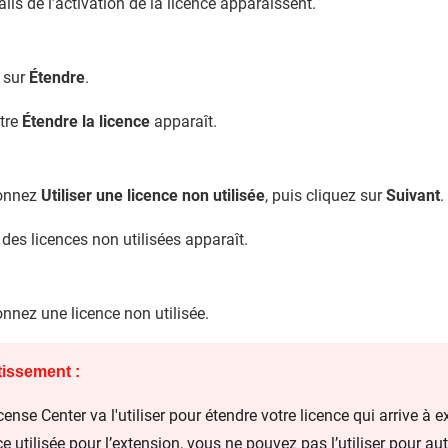
ails de l’activation de la licence apparaissent.
 sur
Étendre
.
tre
Étendre la licence
apparaît.
ionnez
Utiliser une licence non utilisée
, puis cliquez sur
Suivant
.
e des licences non utilisées apparaît.
onnez une licence non utilisée.
tissement :
cense Center va l'utiliser pour étendre votre licence qui arrive à e
ce utilisée pour l’extension, vous ne pouvez pas l’utiliser pour au